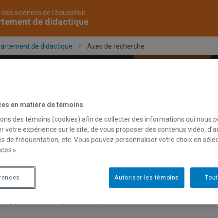
 des sciences de l'éducation
rtement de didactique
artement de didactique
Axes de recherche
es
Corps professoral
Recherche
ces en matière de témoins
sons des témoins (cookies) afin de collecter des informations qui nous 
xes de recherche
r votre expérience sur le site, de vous proposer des contenus vidéo, d’a
es de fréquentation, etc. Vous pouvez personnaliser votre choix en séle
ces ».
département de didactique est très actif sur le plan de la rech
érences
Autoriser les témoins
Tout
rgés de cours participent à plusieurs activités de recherche subv
ulièrement tant au niveau national qu’international. La recherche e
eloppement du département qui sont les suivants :