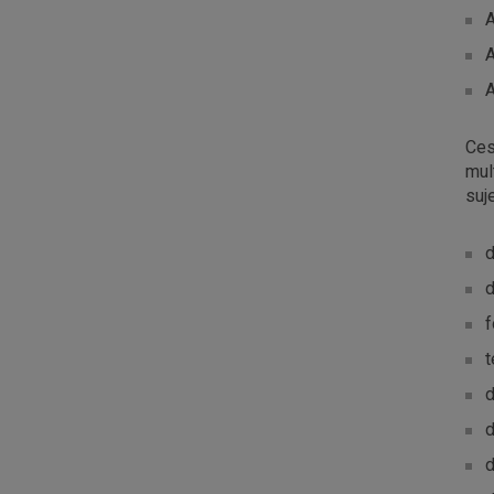
A
A
A
Ces
mul
suj
d
d
f
t
d
d
d