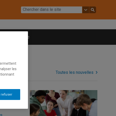
Nous joindre
permettent
nalyser les
Toutes les nouvelles
ctionnant
 refuser
es