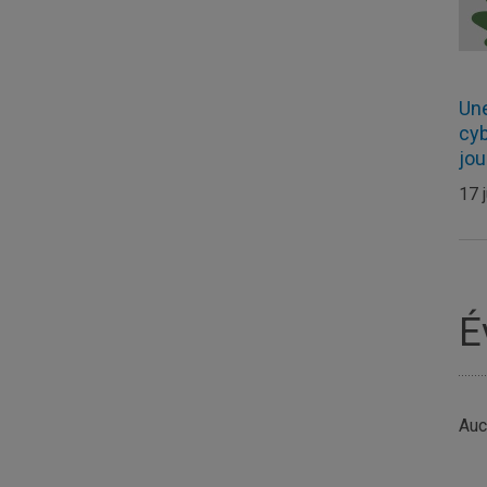
Une
cyb
jou
17 
É
Auc