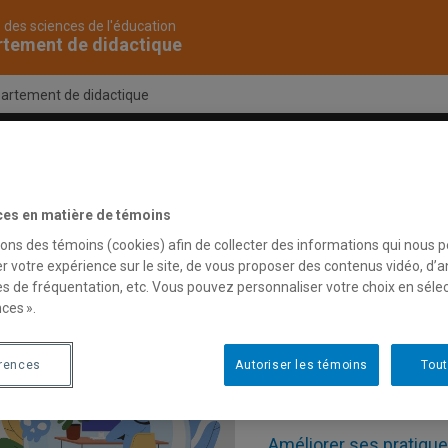
 des sciences de l'éducation
rtement de didactique
artement de didactique
es
Corps professoral
Recherche
ces en matière de témoins
sons des témoins (cookies) afin de collecter des informations qui nous 
ouvelles
r votre expérience sur le site, de vous proposer des contenus vidéo, d’a
es de fréquentation, etc. Vous pouvez personnaliser votre choix en séle
ces ».
érences
Autoriser les témoins
Tout
Améliorer ses pratiqu